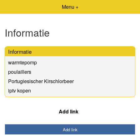
Menu +
Informatie
Informatie
warmtepomp
poulaillers
Portugiesischer Kirschlorbeer
iptv kopen
Add link
Add link